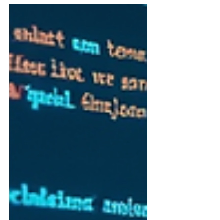
contar con estrategias de marketing
digital efectivas puede marcar la
diferencia entre el éxito y el fracaso. Este
artículo explora diversas tácticas que las
startups pueden implementar para
destacar en el mercado y atraer a su
público objetivo. Espacio de trabajo
moderno con laptop y cuaderno
Comprender a tu Audiencia Antes