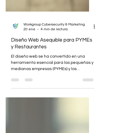
Workgroup Cybersecurity & Marketing
20 ene
4 min de lectura
Diseño Web Asequible para PYMEs
y Restaurantes
El diseño web se ha convertido en una
herramienta esencial para las pequeñas y
medianas empresas (PYMEs) y los
restaurantes. En un mundo donde la
presencia en línea puede determinar el
éxito de un negocio, es crucial contar con
un sitio web que no solo sea atractivo, sino
también funcional y asequible. En este
artículo, exploraremos cómo las PYMEs y
los restaurantes pueden beneficiarse de
un diseño web asequible, las mejores